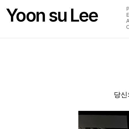
Yoon su Lee
P
E
P
A
E
C
A
C
당신의